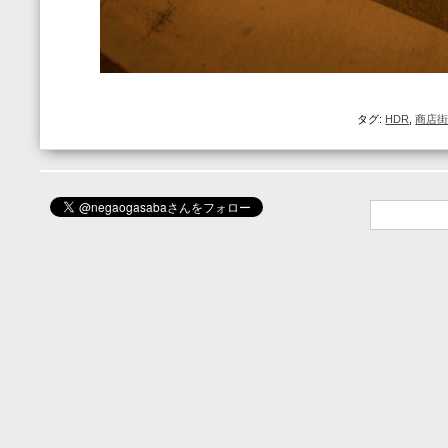
タグ:
HDR
,
商店街sh
検
索: