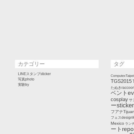
カテゴリー
タグ
LINEスタンプsticker
ComputexTaipe
写真photo
TGS2015
実験try
たぬきraccoo
ベントeve
cosplay
サ
ーsticke
フアナTijua
フェスdesignf
Mexico
ランチl
ートrepor