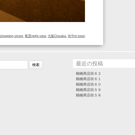
opping-street
,
夜景night-view
,
大阪Oosaka
,
街中in-town
最近の投稿
鶴橋商店街６２
鶴橋商店街６１
鶴橋商店街６０
鶴橋商店街５９
鶴橋商店街５８