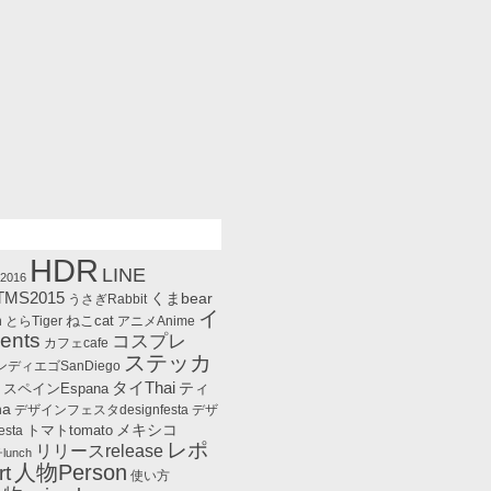
HDR
LINE
i2016
TMS2015
くまbear
うさぎRabbit
イ
ねこcat
n
とらTiger
アニメAnime
nts
コスプレ
カフェcafe
ステッカ
ンディエゴSanDiego
r
タイThai
ティ
スペインEspana
na
デザインフェスタdesignfesta
デザ
メキシコ
トマトtomato
esta
レポ
リリースrelease
unch
人物Person
t
使い方