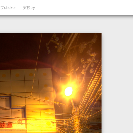
sticker
実験try