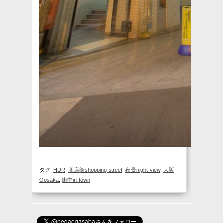
タグ:
HDR
,
商店街shopping-street
,
夜景night-view
,
大阪
Oosaka
,
街中in-town