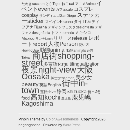
イ
ねこcat
たぬきraccoon
とらTiger
アニメAnime
ベントevents
コスプレ
カフェcafe
ステッカ
cosplay
サンディエゴSanDiego
ーsticker
タイThai
ティ
スペインEspana
フアナTijuana
デザインフェスタdesignfesta
デザ
メキシコ
トマトtomato
フェスdesignfesta
レポ
リリースrelease
Mexico
ランチlunch
人物Person
ートreport
使い方
動物animal
HowToUse
動物animals
台湾
商店街shopping-
Taiwan
street
多言語化multilingualization
夜景night-view
大阪
Oosaka
美少女
紳士gentleman
街中in-
beauty
英語English
town
静岡Shizuoka
食べ物
運転drive
高知kochi
鹿児嶋
food
鹿児島
Kagoshima
Pinbin Theme by
Color Awesomeness
| Copyright 2026
negaogasaba | Powered by
WordPress