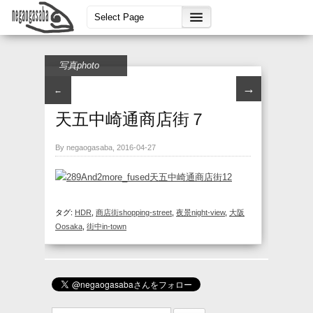
写真photo
→
←
天五中崎通商店街７
By negaogasaba, 2016-04-27
タグ:
HDR
,
商店街shopping-street
,
夜景night-view
,
大阪
Oosaka
,
街中in-town
検