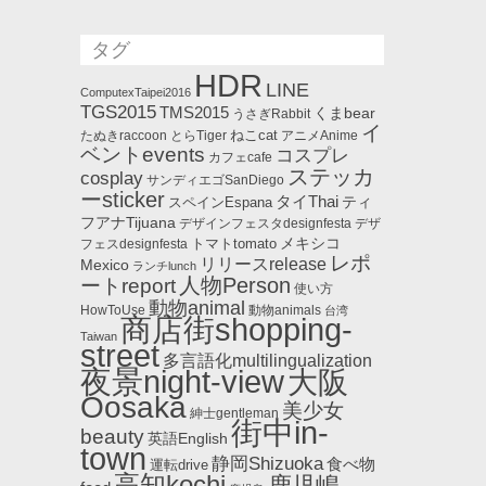
タグ
HDR
LINE
ComputexTaipei2016
TGS2015
TMS2015
くまbear
うさぎRabbit
イ
ねこcat
たぬきraccoon
とらTiger
アニメAnime
ベントevents
コスプレ
カフェcafe
ステッカ
cosplay
サンディエゴSanDiego
ーsticker
タイThai
ティ
スペインEspana
フアナTijuana
デザインフェスタdesignfesta
デザ
メキシコ
トマトtomato
フェスdesignfesta
レポ
リリースrelease
Mexico
ランチlunch
人物Person
ートreport
使い方
動物animal
HowToUse
動物animals
台湾
商店街shopping-
Taiwan
street
多言語化multilingualization
夜景night-view
大阪
Oosaka
美少女
紳士gentleman
街中in-
beauty
英語English
town
静岡Shizuoka
食べ物
運転drive
高知kochi
鹿児嶋