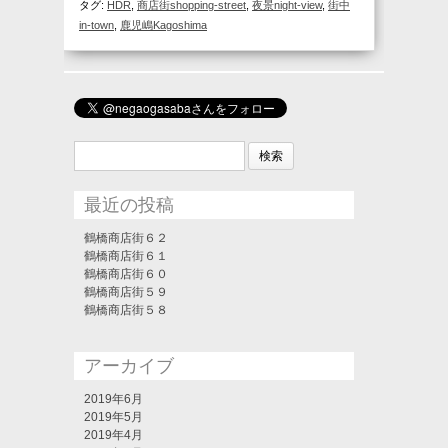
タグ:
HDR
,
商店街shopping-street
,
夜景night-view
,
街中
in-town
,
鹿児嶋Kagoshima
検
索:
最近の投稿
鶴橋商店街６２
鶴橋商店街６１
鶴橋商店街６０
鶴橋商店街５９
鶴橋商店街５８
アーカイブ
2019年6月
2019年5月
2019年4月