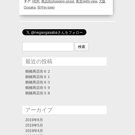
タグ:
HDR
,
商店街shopping-street
,
夜景night-view
,
大阪
Oosaka
,
街中in-town
検
索:
最近の投稿
鶴橋商店街６２
鶴橋商店街６１
鶴橋商店街６０
鶴橋商店街５９
鶴橋商店街５８
アーカイブ
2019年6月
2019年5月
2019年4月