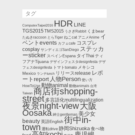
タグ
HDR
LINE
ComputexTaipei2016
TGS2015
TMS2015
くまbear
うさぎRabbit
イ
ねこcat
たぬきraccoon
とらTiger
アニメAnime
ベントevents
コスプレ
カフェcafe
ステッカ
cosplay
サンディエゴSanDiego
ーsticker
タイThai
ティ
スペインEspana
フアナTijuana
デザインフェスタdesignfesta
デザ
メキシコ
トマトtomato
フェスdesignfesta
レポ
リリースrelease
Mexico
ランチlunch
人物Person
ートreport
使い方
動物animal
HowToUse
動物animals
台湾
商店街shopping-
Taiwan
street
多言語化multilingualization
夜景night-view
大阪
Oosaka
美少女
紳士gentleman
街中in-
beauty
英語English
town
静岡Shizuoka
食べ物
運転drive
高知kochi
鹿児嶋