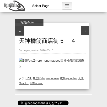
写真photo
→
←
天神橋筋商店街５－４
By negaogasaba, 2016-03-10
タグ:
HDR
,
商店街shopping-street
,
夜景night-view
,
大阪
Oosaka
,
街中in-town