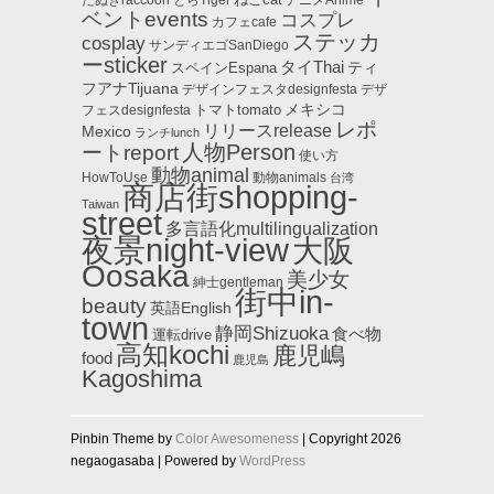
たぬきraccoon
とらTiger
アニメAnime
ベントevents
コスプレ
カフェcafe
ステッカ
cosplay
サンディエゴSanDiego
ーsticker
タイThai
ティ
スペインEspana
フアナTijuana
デザインフェスタdesignfesta
デザ
メキシコ
トマトtomato
フェスdesignfesta
レポ
リリースrelease
Mexico
ランチlunch
人物Person
ートreport
使い方
動物animal
HowToUse
動物animals
台湾
商店街shopping-
Taiwan
street
多言語化multilingualization
夜景night-view
大阪
Oosaka
美少女
紳士gentleman
街中in-
beauty
英語English
town
静岡Shizuoka
食べ物
運転drive
高知kochi
鹿児嶋
food
鹿児島
Kagoshima
Pinbin Theme by
Color Awesomeness
| Copyright 2026
negaogasaba | Powered by
WordPress