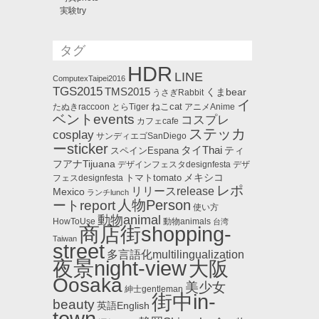
実験try
タグ
HDR
LINE
ComputexTaipei2016
TGS2015
TMS2015
くまbear
うさぎRabbit
イ
ねこcat
たぬきraccoon
とらTiger
アニメAnime
ベントevents
コスプレ
カフェcafe
ステッカ
cosplay
サンディエゴSanDiego
ーsticker
タイThai
ティ
スペインEspana
フアナTijuana
デザインフェスタdesignfesta
デザ
メキシコ
トマトtomato
フェスdesignfesta
レポ
リリースrelease
Mexico
ランチlunch
人物Person
ートreport
使い方
動物animal
HowToUse
動物animals
台湾
商店街shopping-
Taiwan
street
多言語化multilingualization
夜景night-view
大阪
Oosaka
美少女
紳士gentleman
街中in-
beauty
英語English
town