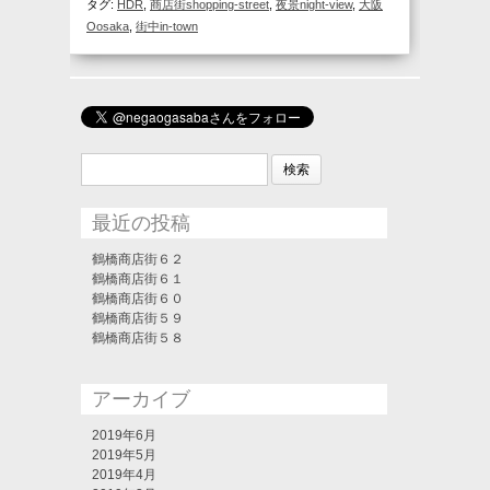
タグ:
HDR
,
商店街shopping-street
,
夜景night-view
,
大阪
Oosaka
,
街中in-town
検
索:
最近の投稿
鶴橋商店街６２
鶴橋商店街６１
鶴橋商店街６０
鶴橋商店街５９
鶴橋商店街５８
アーカイブ
2019年6月
2019年5月
2019年4月