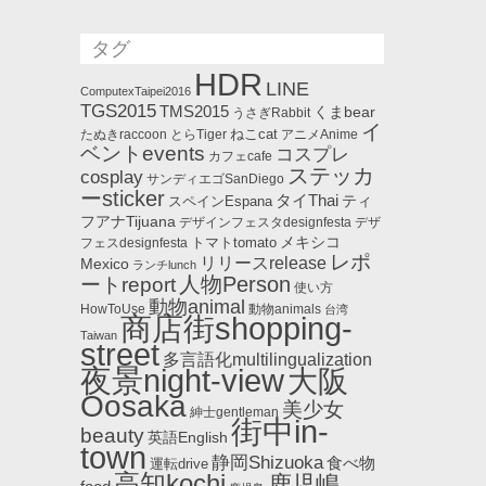
タグ
HDR
LINE
ComputexTaipei2016
TGS2015
TMS2015
くまbear
うさぎRabbit
イ
ねこcat
たぬきraccoon
とらTiger
アニメAnime
ベントevents
コスプレ
カフェcafe
ステッカ
cosplay
サンディエゴSanDiego
ーsticker
タイThai
ティ
スペインEspana
フアナTijuana
デザインフェスタdesignfesta
デザ
メキシコ
トマトtomato
フェスdesignfesta
レポ
リリースrelease
Mexico
ランチlunch
人物Person
ートreport
使い方
動物animal
HowToUse
動物animals
台湾
商店街shopping-
Taiwan
street
多言語化multilingualization
夜景night-view
大阪
Oosaka
美少女
紳士gentleman
街中in-
beauty
英語English
town
静岡Shizuoka
食べ物
運転drive
高知kochi
鹿児嶋